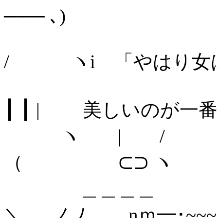
─── ､)
.
/ ヽi 「やはり女
|
┃ ┃ | 美しいのが一
ヽ 
（ ⊂⊃ ヽ
＿＿＿
＼＿_ノ ﾉ .nｍ━･~~~