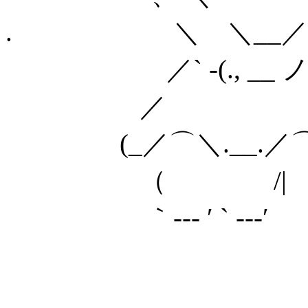
. ＼ ＼__／ 
／` -(., __
／
(_／⌒＼.__.／⌒＼.,
（ /|
｀--- ′ ` ---′