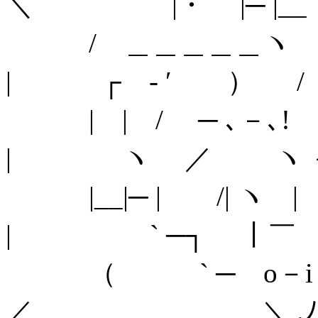
＼ |・ |─ 
/ ＿＿＿＿＿ヽ 
| ┌ - ′ ） 
| | / ─ ､－､!
| ヽ ／ ヽ 
|__|─ | /| ヽ 
| ` ─┐ 丨￣
（ ` ─ o
／ ＼ .ﾉ＿