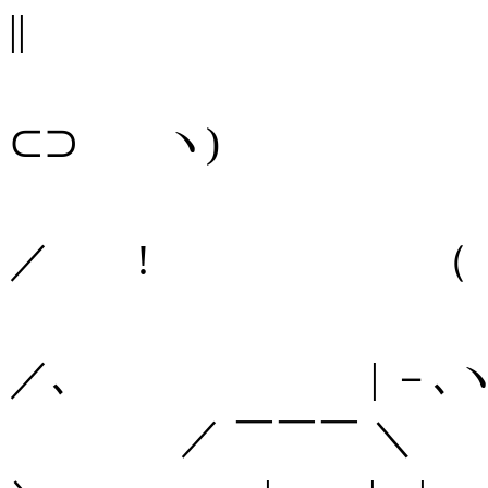
||
（
⊂⊃ ヽ) ／ 
!
／ ! （ 
,＼ 
／､ | －
ゝ／ ￣￣￣ ＼ 