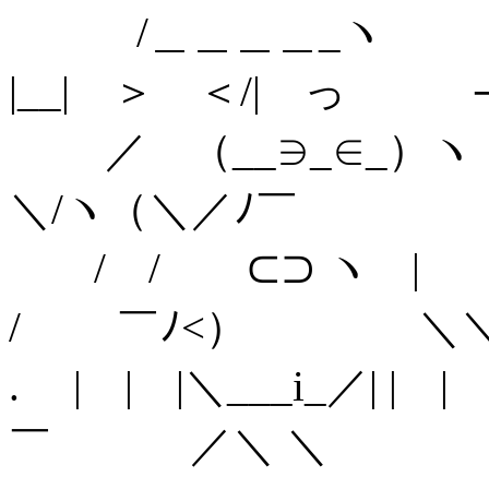
/＿＿＿＿_ヽ
|__| ＞ ＜/| っ 
／ （__∋
＼/ヽ（＼／ﾉ￣
/ / 
/ ￣ﾉ<） ＼
. | | |＼___i_／
￣ ／＼ ＼