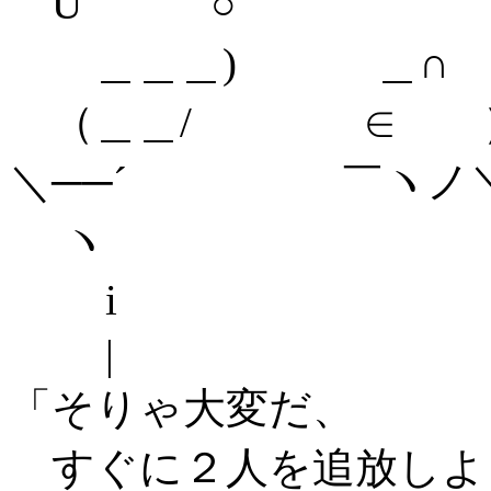
U ○ ヽ (
＿＿＿) ＿∩ ` 
（＿＿/ ∈ ） /
＼──´ ￣ヽノ＼/ .
ヽ ＼ /_
i `-´ |
| 
「そりゃ大変だ、
すぐに２人を追放しよ