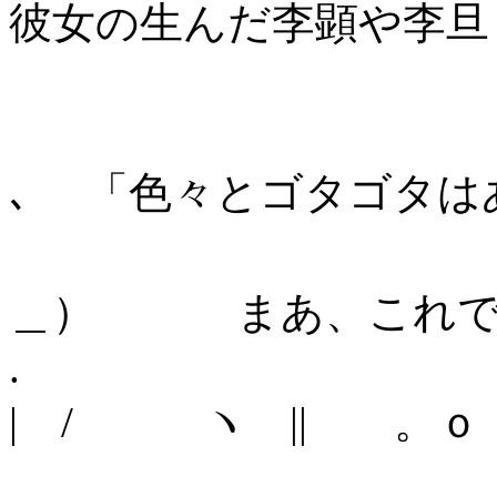
彼女の生んだ李顕や李旦
＿＿
､ 「色々とゴタゴタは
/＿
＿） まあ、これで
.
| / ヽ || 。ｏ
|_|