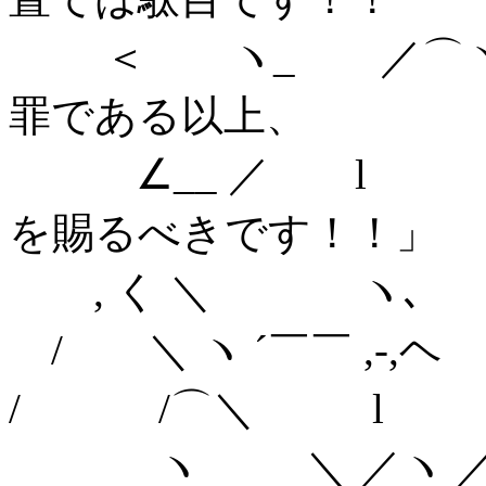
＜ ヽ_ ／⌒ヽ_
罪である以上、
∠__ ／
を賜るべきです！！」
, く ＼ ヽ
/ ＼ ヽ ´￣￣ ,-,ヘ
/ /⌒＼ l 
ヽ ＼ ／ヽ 