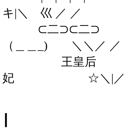
キ|＼ 巛 ／ ／
⊂二⊃
（＿＿_) ＼＼／ 
王皇
妃 ☆＼|／ ☆
┃ ━