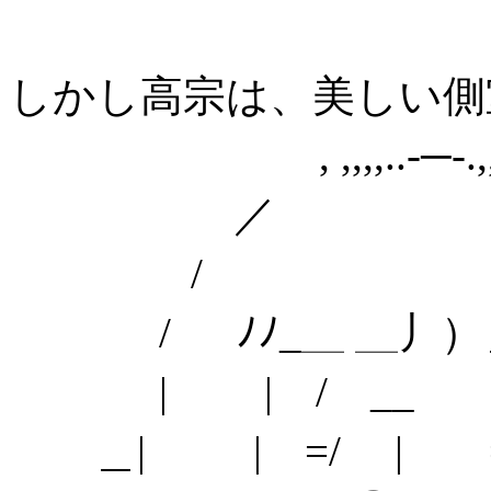
しかし高宗は、美しい側
, ,,,,..-─-.,,
／ 
/ 
/ ﾉﾉ_＿ ＿丿）＿
| | / __
＿| | =/ | =