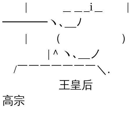
| ＿＿_i＿ 
━━━━ヽ､__ﾉ
| （ ）
|＾ヽ､__ノ
/￣￣￣￣￣￣￣＼
王
高宗