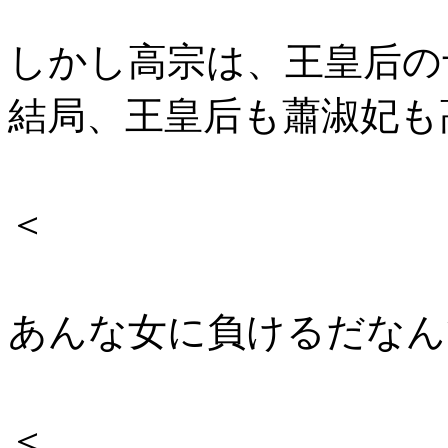
しかし高宗は、王皇后の
結局、王皇后も蕭淑妃も
＿
＜
(( |
あんな女に負けるだなん
|＿
＜