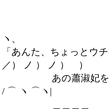
, -
ヽ、
「あんた、ちょっと
／） ノ ） ノ ） ）
あの蕭淑妃を追い落
/ ⌒ ヽ ⌒ヽ|
＿＿