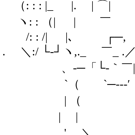
（: : : |_ |. |
ヽ: : （| |
/: : /| |、 
. ＼:/ └-┘ヽ,._ ￣
、-─「└-｀￣|─-
`（ `─---′ )
| （ ）
| | / 
'、 ＼ ／