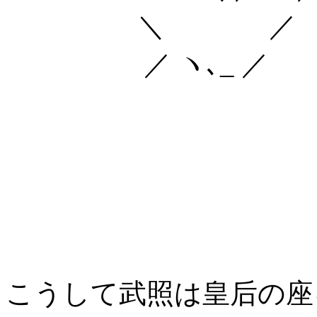
＼ ／
／ ヽ､_ ／
こうして武照は皇后の座