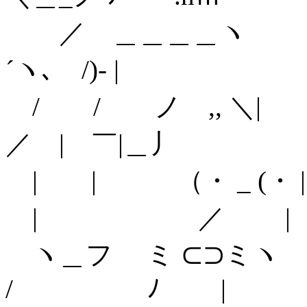
／ ＿＿＿＿
´ヽ､ /)- |
/ / ノ ,
／ | ￣|＿丿
| | （・ _
| ／ | 
ヽ＿フ ミ 
/ ﾉ |