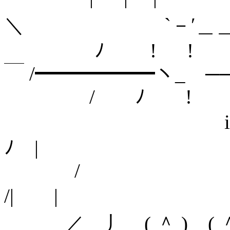
＼ `－′＿
ﾉ 
￣ /━━━━━━ヽ_ ─
/ ﾉ
i＾
ﾉ |
/
/| |
＿＿＿／ 丿 ( ＾ ) ( ＾