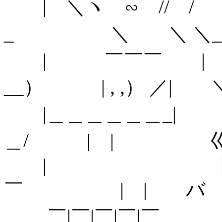
| ＼ヽ ∽ 
_ ＼ ＼ ＼_ 
| ￣￣￣ | 
__） | , ,） ／| 
|＿＿＿＿＿＿
＿/ | | 巛☆
| |
￣ | | バ ／≫
￣|￣|￣|￣|￣