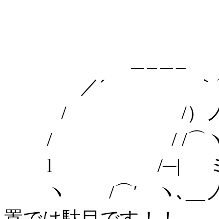
＿_＿_
／´ ｀⌒
/ /）ノ
/ / /⌒ヽ
l /─| ミ
ヽ /⌒′ ヽ､_
置では駄目です！！