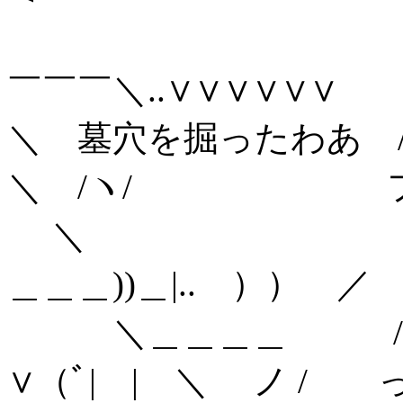
ｶｺﾝ..巛
￣￣￣＼..∨∨∨∨∨∨
＼ 墓穴を掘ったわあ
＼ /ヽ/ 
＼ / 
＿＿＿))＿|.. ）） ／
＼＿＿＿＿ 
∨（ﾞ| | ＼ ノ / 