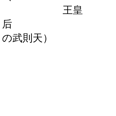
王皇
后 武
の武則天）