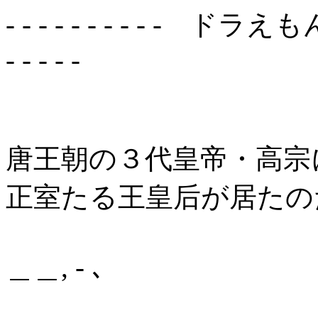
- - - - - - - - - - 
- - - - -
唐王朝の３代皇帝・高宗
正室たる王皇后が居たの
＿＿, - ､