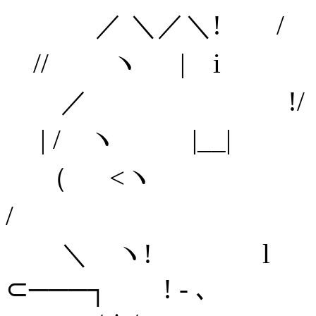
／ ＼／
// ヽ | i
／
| / ヽ |__|
（ <ヽ
/ /
＼ 
⊂───┐ ! - ､