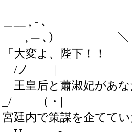
, ─
＿__ , - ､
, ─ ､） ＼ i
「大変よ、陛下！！
/ノ | | ・
王皇后と蕭淑妃があな
_/ （・| ／ (
宮廷内で策謀を企ててい