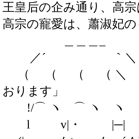
王皇后の企み通り、高宗
高宗の寵愛は、蕭淑妃の
＿＿＿_
／´ ｀＼
（ （ （ （ ＼ 
おります」
!/⌒ ヽ ⌒ ヽ ヽ 
l v|・ |─| 