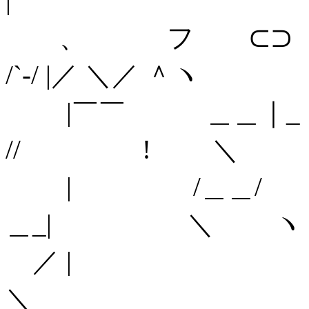
| | ﾉi
、 フ 
/`-/ |／ ＼／ ＾ヽ
|￣￣ ＿
// ! ＼
| /＿＿
＿_| ＼ ヽ
／ | 
＼ ヽ