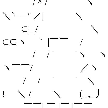
/＾/
＼`──′ ／| ＼
∈_ 
∈⊂ヽ ｀ |￣￣ 
/ / | |
ヽ￣￣/ ／ヽ
/ / | 
! ＼ / ＼ （_,_丿
￣￣| ￣ |