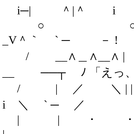
i─| ＾|＾ i
○
_V＾｀ ` ─ ゝ－ !
/ __∧＿
__ ──┬ ﾉ 「えっ
/ | ／ 
i ＼ ` ─ ／
| | ・ ・ 