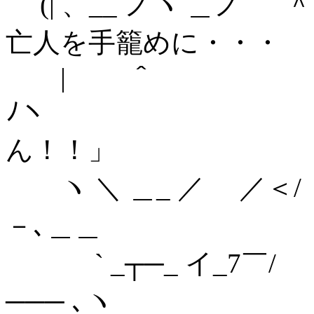
(| 、__ ノヽ
亡人を手籠めに・・・
| ＾ 
ﾉヽ この背
ん！！」
ヽ ＼ ＿_
－､＿＿
` _┬─_
─── ､ヽ